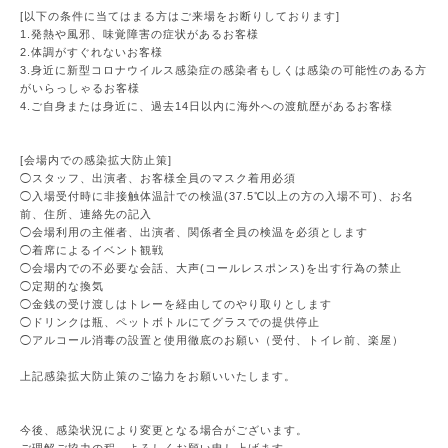
[以下の条件に当てはまる方はご来場をお断りしております]
1.発熱や風邪、味覚障害の症状があるお客様
2.体調がすぐれないお客様
3.身近に新型コロナウイルス感染症の感染者もしくは感染の可能性のある方
がいらっしゃるお客様
4.ご自身または身近に、過去14日以内に海外への渡航歴があるお客様
[会場内での感染拡大防止策]
◯スタッフ、出演者、お客様全員のマスク着用必須
◯入場受付時に非接触体温計での検温(37.5℃以上の方の入場不可)、お名
前、住所、連絡先の記入
◯会場利用の主催者、出演者、関係者全員の検温を必須とします
◯着席によるイベント観戦
◯会場内での不必要な会話、大声(コールレスポンス)を出す行為の禁止
◯定期的な換気
◯金銭の受け渡しはトレーを経由してのやり取りとします
◯ドリンクは瓶、ペットボトルにてグラスでの提供停止
◯アルコール消毒の設置と使用徹底のお願い（受付、トイレ前、楽屋）
上記感染拡大防止策のご協力をお願いいたします。
今後、感染状況により変更となる場合がございます。
ご理解ご協力の程、よろしくお願い申し上げます。