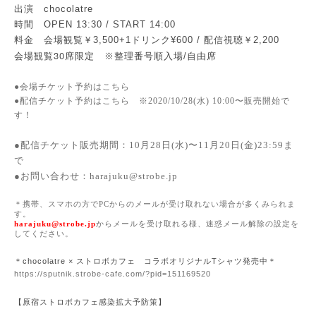
出演 chocolatre
時間 OPEN 13:30 / START 14:00
料金 会場観覧￥3,500+1ドリンク¥600 / 配信視聴￥2,200
30
会場観覧
席限定 ※整理番号順入場/自由席
●会場チケット予約は
こちら
●配信チケット予約は
こちら
※2020/10/28(水) 10:00〜販売開始で
す！
●配信チケット販売期間：10月28日(水)〜11月20日(金)23:59ま
で
●お問い合わせ：
harajuku@strobe.jp
＊携帯、スマホの方で
PC
からのメールが受け取れない場合が多くみられま
す。
harajuku@strobe.jp
からメールを受け取れる様、迷惑メール解除の設定を
してください。
＊chocolatre × ストロボカフェ コラボオリジナルTシャツ発売中＊
https://sputnik.strobe-cafe.com/?pid=151169520
【原宿ストロボカフェ感染拡大予防策】